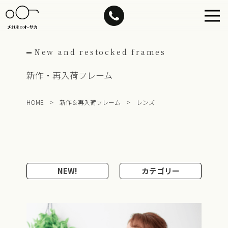
Skip
to
content
New and restocked frames
新作・再入荷フレーム
HOME
>
新作＆再入荷フレーム
>
レンズ
NEW!
カテゴリー