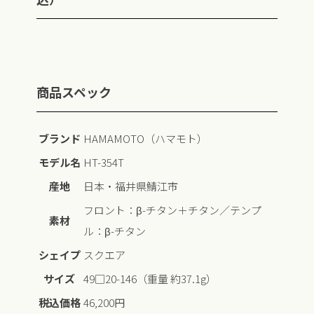
商品スペック
ブランド
HAMAMOTO（ハマモト）
モデル名
HT-354T
産地
日本・福井県鯖江市
フロント：β-チタン＋チタン／テンプ
素材
ル：β-チタン
シェイプ
スクエア
サイズ
49□20-146（重量 約37.1g）
税込価格
46,200円