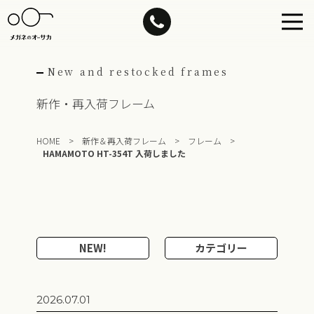
Skip
to
content
New and restocked frames
新作・再入荷フレーム
HOME
>
新作＆再入荷フレーム
>
フレーム
>
HAMAMOTO HT-354T 入荷しました
NEW!
カテゴリー
2026.07.01