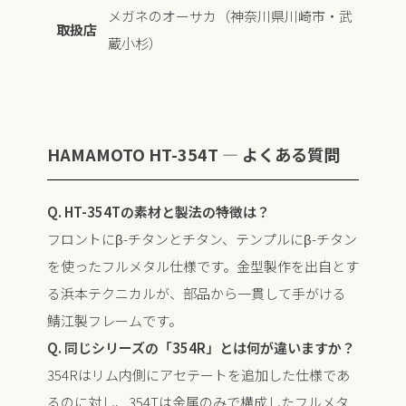
メガネのオーサカ（神奈川県川崎市・武
取扱店
蔵小杉）
HAMAMOTO HT-354T — よくある質問
Q. HT-354Tの素材と製法の特徴は？
フロントにβ-チタンとチタン、テンプルにβ-チタン
を使ったフルメタル仕様です。金型製作を出自とす
る浜本テクニカルが、部品から一貫して手がける
鯖江製フレームです。
Q. 同じシリーズの「354R」とは何が違いますか？
354Rはリム内側にアセテートを追加した仕様であ
るのに対し、354Tは金属のみで構成したフルメタ