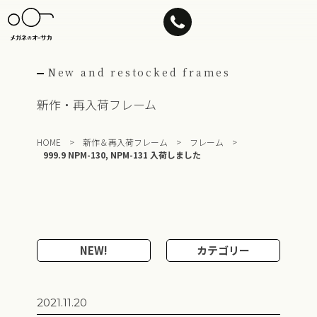
Skip
to
content
New and restocked frames
新作・再入荷フレーム
HOME
>
新作＆再入荷フレーム
>
フレーム
>
999.9 NPM-130, NPM-131 入荷しました
NEW!
カテゴリー
2021.11.20