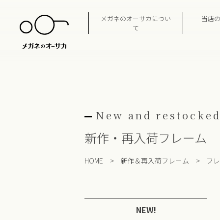
Skip
to
メガネのオーサカについ
当店
content
て
New and restocked
新作・再入荷フレーム
HOME
>
新作＆再入荷フレーム
>
フレ
NEW!