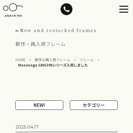
Skip
to
content
New and restocked frames
新作・再入荷フレーム
HOME
>
新作＆再入荷フレーム
>
フレーム
>
Masunaga GMS396シリーズ入荷しました
NEW!
カテゴリー
2025.04.17