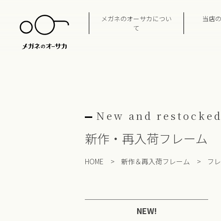
Skip
to
メガネのオーサカについ
当店
content
て
New and restocked
新作・再入荷フレーム
HOME
>
新作＆再入荷フレーム
>
フレ
NEW!