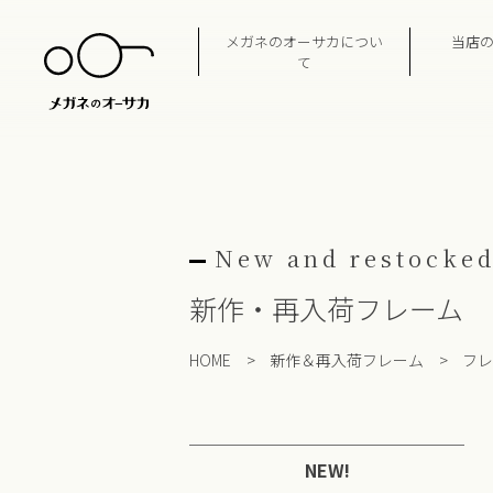
Skip
to
メガネのオーサカについ
当店
content
て
New and restocked
新作・再入荷フレーム
HOME
>
新作＆再入荷フレーム
>
フレ
NEW!