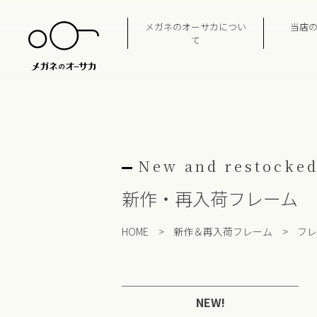
Skip
to
メガネのオーサカについ
当店
content
て
New and restocked
新作・再入荷フレーム
HOME
>
新作＆再入荷フレーム
>
フレ
NEW!