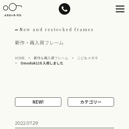
Skip
to
content
New and restocked frames
新作・再入荷フレーム
HOME
>
新作＆再入荷フレーム
>
こどもメガネ
>
Omodok118 入荷しました
NEW!
カテゴリー
2022.07.29