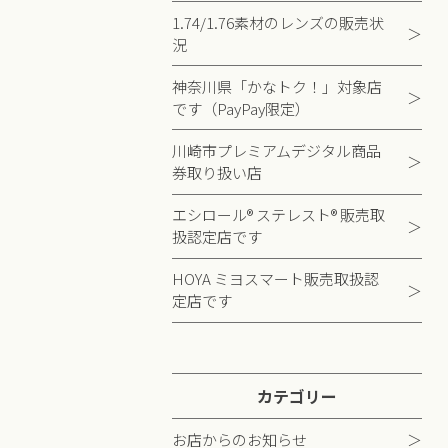
1.74/1.76素材のレンズの販売状
況
神奈川県「かなトク！」対象店
です（PayPay限定）
川崎市プレミアムデジタル商品
券取り扱い店
エシロール® ステレスト® 販売取
扱認定店です
HOYA ミヨスマート販売取扱認
定店です
カテゴリー
お店からのお知らせ