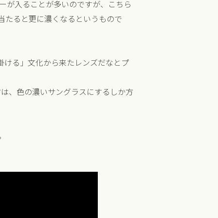
ーが入ることが多いのですが、こちら
当たると更に濃くなるというもので
く掛ける」文化から来たレンズだなとプ
方は、色の濃いサングラスにするしか方
。