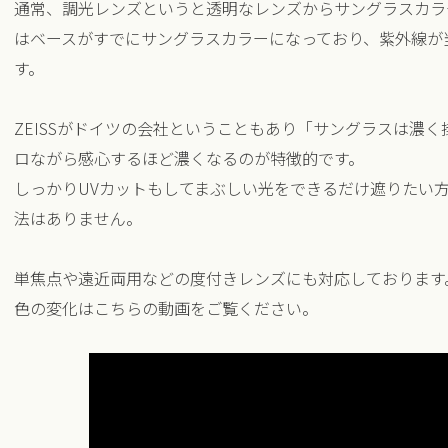
通常、調光レンズというと透明なレンズからサングラスカラ
はベースがすでにサングラスカラーになっており、紫外線が
す。
ZEISSがドイツの会社ということもあり「サングラスは濃
ロながら感心するほど濃くなるのが特徴的です。
しっかりUVカットもしてまぶしい光をできるだけ遮りたい
法はありません。
単焦点や遠近両用などの度付きレンズにも対応しております
色の変化はこちらの動画をご覧ください。